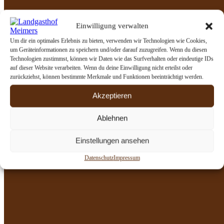
Einwilligung verwalten
Unsere Säle sind für Veranstaltungen von 30 bis
zu 200 Personen geeignet. Ihre Familien- oder
Um dir ein optimales Erlebnis zu bieten, verwenden wir Technologien wie Cookies,
Firmenfeier in besten Händen.
um Geräteinformationen zu speichern und/oder darauf zuzugreifen. Wenn du diesen
Technologien zustimmst, können wir Daten wie das Surfverhalten oder eindeutige IDs
auf dieser Website verarbeiten. Wenn du deine Einwilligung nicht erteilst oder
zurückziehst, können bestimmte Merkmale und Funktionen beeinträchtigt werden.
Akzeptieren
Ablehnen
Einstellungen ansehen
Datenschutz
Impressum
Apartment
für bis zu 2 Personen