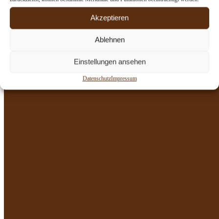
Akzeptieren
Für Mountainbiker
Ablehnen
Einstellungen ansehen
Datenschutz
Impressum
Ausflugsziele
Altensteiner Park & Schloss
– ca. 3–4 km entfernt,
historischer Landschaftspark mit Schloss, Aussichtspunkten
und alten Bäumen.
Pleßberg bei Breitungen
– 644 m hoch, mit Aussichtsturm,
ideal für MTB oder Gravelbike.
Ibengarten bei Bernshausen
– einer der ältesten
Eibenwälder Mitteleuropas, mit kurzer Wanderung
kombinierbar.
Schloss Wilhelmsburg in Schmalkalden
–
Renaissanceschloss, ca. 20 km entfernt, plus sehenswerte
Altstadt.
Trusetaler Wasserfall
– künstlich angelegt, seit 19. Jh.