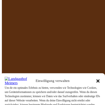
Breitunger Straße 6, wo das Gasthaus zentral im Ort liegt.
Alternativ lässt sich die Anfahrt auch gut in eine Tour über den
Werratal-Radweg integrieren. Von Breitungen geht es über
Immelborn, Barchfeld und Schweina bis nach Bad Liebenstein. Von
dort führt der Weg weiter nach Meimers – perfekt als
Zwischenstopp oder Etappenziel einer längeren Tour. So lässt sich
eine erlebnisreiche Fahrt mit einer entspannten Einkehr an der „Zur
guten Quelle“ verbinden.
Radtouren
Für Tourenradfahrer (asphaltierte Wege)
Einwilligung verwalten
Um dir ein optimales Erlebnis zu bieten, verwenden wir Technologien wie Cookies,
um Geräteinformationen zu speichern und/oder darauf zuzugreifen. Wenn du diesen
Für Gravel-Biker
Technologien zustimmst, können wir Daten wie das Surfverhalten oder eindeutige IDs
auf dieser Website verarbeiten. Wenn du deine Einwilligung nicht erteilst oder
zurückziehst, können bestimmte Merkmale und Funktionen beeinträchtigt werden.