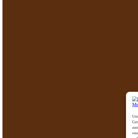
Um 
Ger
zus
ver