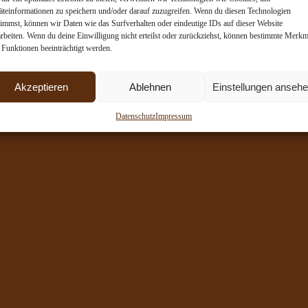
äteinformationen zu speichern und/oder darauf zuzugreifen. Wenn du diesen Technologien
timmst, können wir Daten wie das Surfverhalten oder eindeutige IDs auf dieser Website
arbeiten. Wenn du deine Einwilligung nicht erteilst oder zurückziehst, können bestimmte Merkm
 Funktionen beeinträchtigt werden.
Akzeptieren
Ablehnen
Einstellungen anseh
Datenschutz
Impressum
ltflächen
Pin it
Teilen Schaltflächen
Teilen Schaltflächen
Teilen Sch
ite