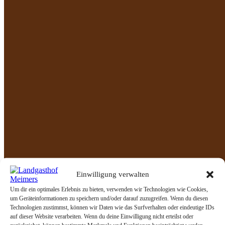
Speisen to go
Reservierung
Impressum
Datenschutz
Allgemeine Geschäftsbedingungen
« Alle Veranstaltungen
Spießabend 27.9.
27 September @ 17:30
-
21:00
Zum Kalender hinzufügen
Einwilligung verwalten
Um dir ein optimales Erlebnis zu bieten, verwenden wir Technologien wie Cookies,
um Geräteinformationen zu speichern und/oder darauf zuzugreifen. Wenn du diesen
DETAILS
VERANSTALTUNGSORT
Technologien zustimmst, können wir Daten wie das Surfverhalten oder eindeutige IDs
Landgasthof Zur guten Quelle
auf dieser Website verarbeiten. Wenn du deine Einwilligung nicht erteilst oder
Datum: