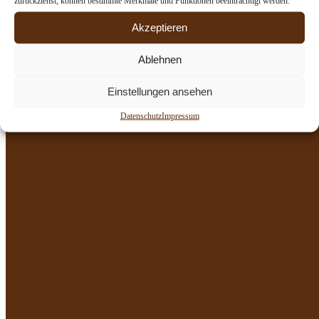
zurückziehst, können bestimmte Merkmale und Funktionen beeinträchtigt werden.
Breitunger Straße 6
27 September
Meimers
,
36448
Google Karte
Zeit:
Akzeptieren
anzeigen
17:30 - 21:00
Ablehnen
Irischer Weinabend am 25.7.
Oktoberfest 9.10.
Einstellungen ansehen
Datenschutz
Impressum
Copyright 2026 by Landgasthof Meimers | Created by
Full Service
Suite
Impressum
Datenschutz
Allgemeine Geschäftsbedingungen
Navigation